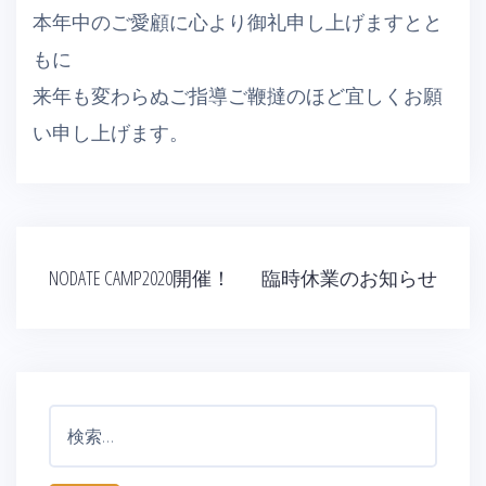
本年中のご愛顧に心より御礼申し上げますとと
もに
来年も変わらぬご指導ご鞭撻のほど宜しくお願
い申し上げます。
投
NODATE CAMP2020開催！
臨時休業のお知らせ
稿
ナ
ビ
ゲ
ー
検
シ
ョ
索:
ン